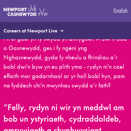
Mae’n swnio’n ystrydebol iawn, ac rydw i wedi
English
dweud hyn ar sawl achlysur, rydw i wir yn teimlo
bod y balchder a’r ymdeimlad o falchder rydw
Careers at Newport Live
i’n ei gael yn fy swydd yn anhygoel. A dwi'n dod
o Gasnewydd, ges i fy ngeni yng
Nghasnewydd, gyda fy nheulu a ffrindiau a’r
bobl dwi'n byw yn eu plith yma - rydyn ni'n cael
effaith mor gadarnhaol ar yr holl bobl hyn, pam
na fyddech chi'n mwynhau swydd o’r fath?
“Felly, rydyn ni wir yn meddwl am
bob un ystyriaeth, cydraddoldeb,
amrywiaeth a chynhwysiant.