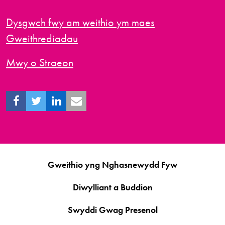
Dysgwch fwy am weithio ym maes
Gweithrediadau
Mwy o Straeon
Gweithio yng Nghasnewydd Fyw
Diwylliant a Buddion
Swyddi Gwag Presenol