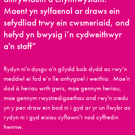
Maent yn sylfaenol ar draws ein
sefydliad trwy ein cwsmeriaid, ond
hefyd yn bwysig i’n cydweithwyr
a'n staff”
Rydyn ni'n dysgu o'n gilydd bob dydd ac rwy’n
meddwl ei fod e’n lle anhygoel i weithio. Mae'n
dod â heriau wrth gwrs, mae gennym heriau,
mae gennym rwystredigaethau ond rwy'n credu
yn y pen draw ein bod ni i gyd ar yr un llwybr ac
rydyn ni i gyd eisiau cyflawni'r nod cyffredin
hwnnw.