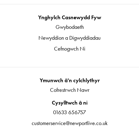
Ynghylch Casnewydd Fyw
Gwybodaeth
Newyddion a Digwyddiadau
Cefnogwch Ni
Ymunwch â'n cylchlythyr
Cofrestrwch Nawr
Cysylltwch â ni
01633 656757
customerservice@newportlive.co.uk