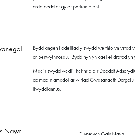
ardaloedd ar gyfer partïon plant.
wanegol
Bydd angen i ddeiliad y swydd weithio yn ystod y
ar benwythnosau. Bydd hyn yn cael ei drafod yn 
Mae’r swydd wedi’i heithrio o’r Ddeddf Adsefyd
ac mae’n amodol ar wiriad Gwasanaeth Datgel
llwyddiannus.
s Nawr
Gwnewch Gais Nawr