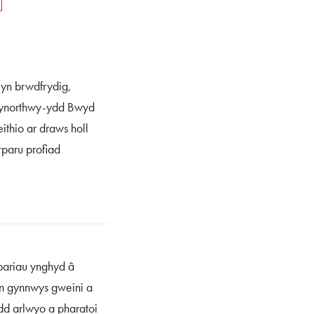
yn brwdfrydig,
 Cynorthwy-ydd Bwyd
ithio ar draws holl
paru profiad
 bariau ynghyd â
 yn gynnwys gweini a
dd arlwyo a pharatoi