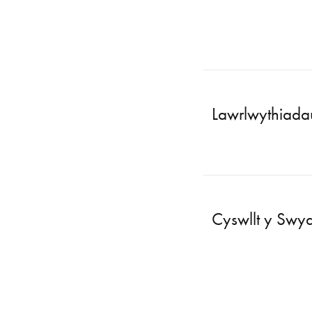
Lawrlwythiada
Cyswllt y Swy