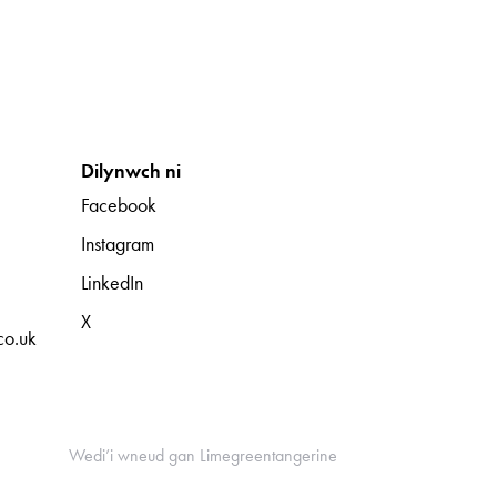
Dilynwch ni
Facebook
Instagram
LinkedIn
X
co.uk
Wedi’i wneud gan Limegreentangerine