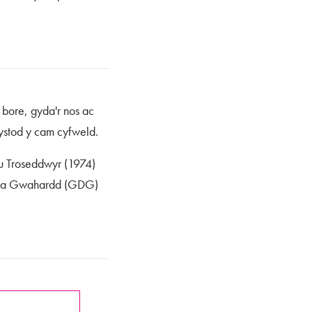
 bore, gyda'r nos ac
ystod y cam cyfweld.
lu Troseddwyr (1974)
u a Gwahardd (GDG)