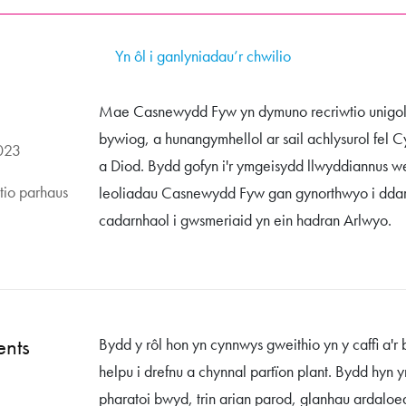
Yn ôl i ganlyniadau’r chwilio
Mae Casnewydd Fyw yn dymuno recriwtio unigol
bywiog, a hunangymhellol ar sail achlysurol fel
023
a Diod. Bydd gofyn i'r ymgeisydd llwyddiannus we
tio parhaus
leoliadau Casnewydd Fyw gan gynorthwyo i ddar
cadarnhaol i gwsmeriaid yn ein hadran Arlwyo.
ents
Bydd y rôl hon yn cynnwys gweithio yn y caffi a'r
helpu i drefnu a chynnal partïon plant. Bydd hyn
pharatoi bwyd, trin arian parod, glanhau ardaloe