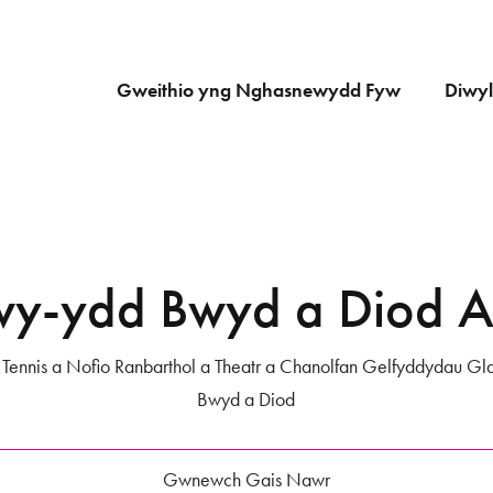
Gweithio yng Nghasnewydd Fyw
Diwyl
wy-ydd Bwyd a Diod Ac
 Tennis a Nofio Ranbarthol a Theatr a Chanolfan Gelfyddydau Gla
Bwyd a Diod
Gwnewch Gais Nawr