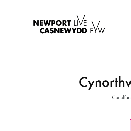
Cynorth
Canolfan