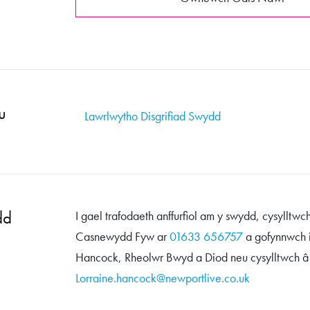
u
Lawrlwytho Disgrifiad Swydd
dd
I gael trafodaeth anffurfiol am y swydd, cysylltw
Casnewydd Fyw ar
01633 656757
a gofynnwch i
Hancock, Rheolwr Bwyd a Diod neu cysylltwch â
Lorraine.hancock@newportlive.co.uk