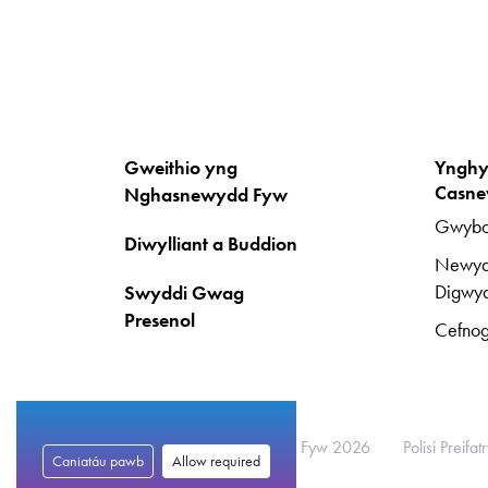
Gweithio yng
Ynghy
Casne
Nghasnewydd Fyw
Gwybo
Diwylliant a Buddion
Newyd
Digwy
Swyddi Gwag
Presenol
Cefno
© Hawlfraint Casnewydd Fyw 2026
Polisi Preifa
Caniatáu pawb
Allow required