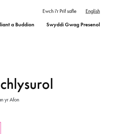
Ewch i'r Prif safle
English
liant a Buddion
Swyddi Gwag Presenol
hlysurol
n yr Afon