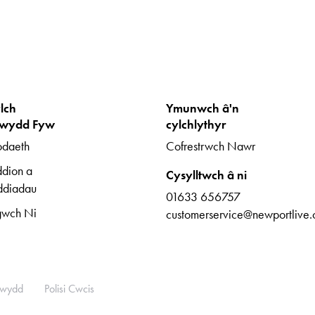
lch
Ymunwch â'n
wydd Fyw
cylchlythyr
daeth
Cofrestrwch Nawr
dion a
Cysylltwch â ni
ddiadau
01633 656757
gwch Ni
customerservice@newportlive.
trwydd
Polisi Cwcis